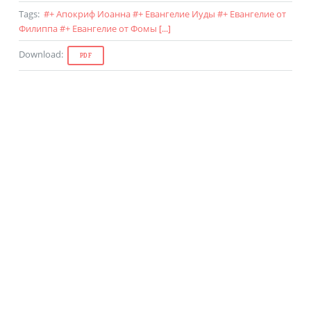
Tags
:
#
+ Апокриф Иоанна
#
+ Евангелие Иуды
#
+ Евангелие от
Филиппа
#
+ Евангелие от Фомы
[...]
Download
:
PDF