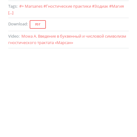
Tags
:
#
+ Marsanes
#
Гностические практики
#
Зодиак
#
Магия
[...]
Download
:
PDF
Video
:
Мома А. Введение в буквенный и числовой символизм
гностического трактата «Марсан»