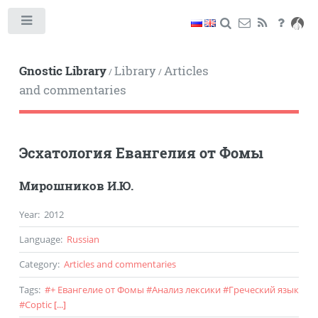
Toggle
Gnostic Library
Library
Articles
/
/
and commentaries
Эсхатология Евангелия от Фомы
Мирошников И.Ю.
Year
:
2012
Language
:
Russian
Category
:
Articles and commentaries
Tags
:
#
+ Евангелие от Фомы
#
Анализ лексики
#
Греческий язык
#
Coptic
[...]