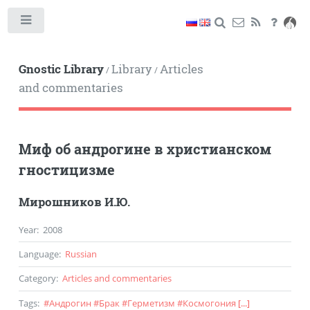
Toggle
Gnostic Library
Library
Articles
/
/
and commentaries
Миф об андрогине в христианском
гностицизме
Мирошников И.Ю.
Year
:
2008
Language
:
Russian
Category
:
Articles and commentaries
Tags
:
#
Андрогин
#
Брак
#
Герметизм
#
Космогония
[...]