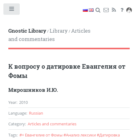
Toggle
Gnostic Library
Library
Articles
/
/
and commentaries
К вопросу о датировке Евангелия от
Фомы
Мирошников И.Ю.
Year
:
2010
Language
:
Russian
Category
:
Articles and commentaries
Tags
:
#
+ Евангелие от Фомы
#
Анализ лексики
#
Датировка