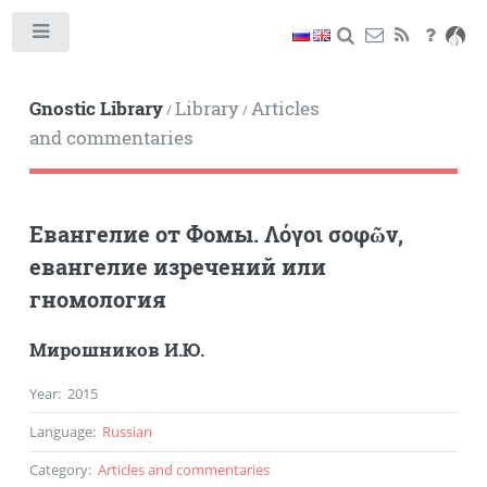
Toggle
Gnostic Library
Library
Articles
/
/
and commentaries
Евангелие от Фомы. Λόγοι σοφῶν,
евангелие изречений или
гномология
Мирошников И.Ю.
Year
:
2015
Language
:
Russian
Category
:
Articles and commentaries