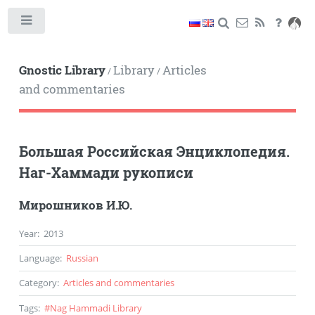
Toggle
Gnostic Library
Library
Articles
/
/
and commentaries
Большая Российская Энциклопедия.
Наг-Хаммади рукописи
Мирошников И.Ю.
Year
:
2013
Language
:
Russian
Category
:
Articles and commentaries
Tags
:
#
Nag Hammadi Library