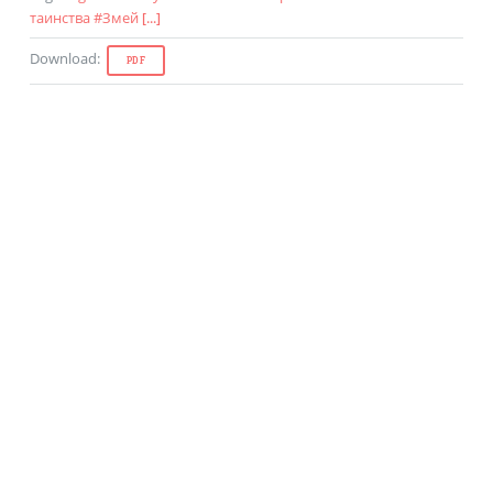
таинства
#
Змей
[...]
Download
:
PDF