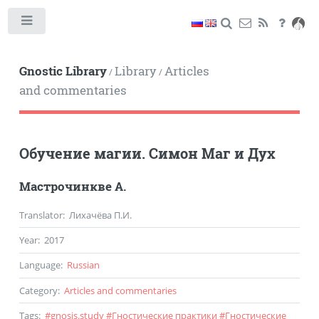
Toggle
Gnostic Library
Library
Articles
/
/
and commentaries
Обучение магии. Симон Маг и Дух
Мастрочинкве А.
Translator
: Лихачёва П.И.
Year
:
2017
Language
:
Russian
Category
:
Articles and commentaries
Tags
:
#
gnosis.study
#
Гностические практики
#
Гностические