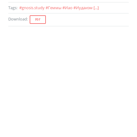
Tags
:
#
gnosis.study
#
Геммы
#
Иао
#
Иудаизм
[...]
Download
:
PDF