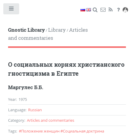
Toggle
Gnostic Library
Library
Articles
/
/
and commentaries
О социальных корнях христианского
гностицизма в Египте
Маргулес Б.Б.
Year
:
1975
Language
:
Russian
Category
:
Articles and commentaries
Tags
:
#
Положение женщин
#
Социальная доктрина