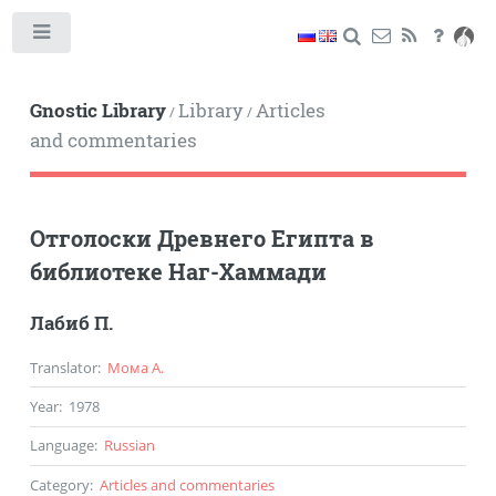
Toggle
Gnostic Library
Library
Articles
/
/
and commentaries
Отголоски Древнего Египта в
библиотеке Наг-Хаммади
Лабиб П.
Translator
:
Мома А.
Year
:
1978
Language
:
Russian
Category
:
Articles and commentaries