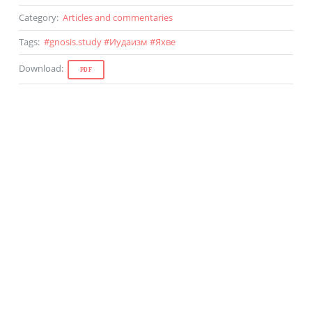
Category
:
Articles and commentaries
Tags
:
#
gnosis.study
#
Иудаизм
#
Яхве
Download
:
PDF