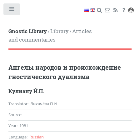
Toggle
Gnostic Library
Library
Articles
/
/
and commentaries
Ангелы народов и происхождение
гностического дуализма
Кулиану Й.П.
Translator
: Лихачёва П.И.
Source
:
Year
:
1981
Language
:
Russian