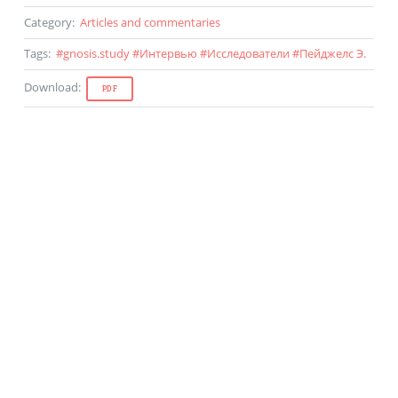
Category
:
Articles and commentaries
Tags
:
#
gnosis.study
#
Интервью
#
Исследователи
#
Пейджелс Э.
Download
:
PDF