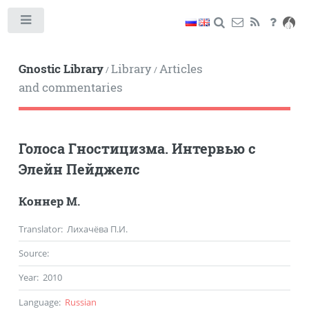
Toggle
Gnostic Library
Library
Articles
/
/
and commentaries
Голоса Гностицизма. Интервью с
Элейн Пейджелс
Коннер М.
Translator
: Лихачёва П.И.
Source
:
Year
:
2010
Language
:
Russian