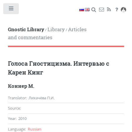
Toggle
Gnostic Library
Library
Articles
/
/
and commentaries
Голоса Гностицизма. Интервью с
Карен Кинг
Коннер М.
Translator
: Лихачёва П.И.
Source
:
Year
:
2010
Language
:
Russian