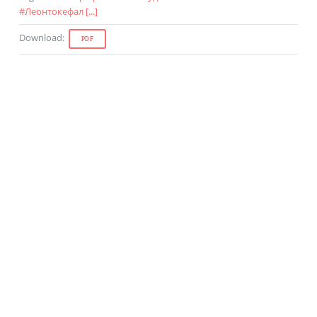
#
Леонтокефал
[...]
Download
:
PDF