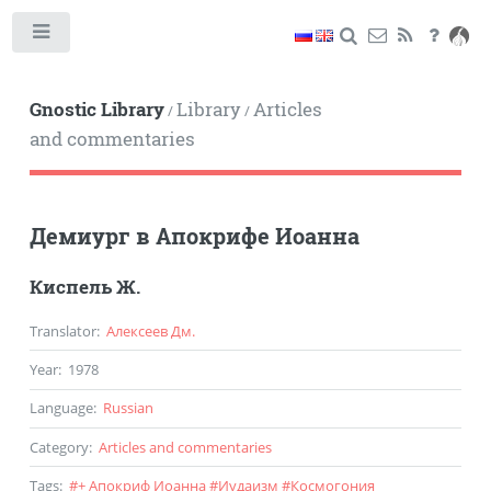
Toggle
Gnostic Library
Library
Articles
/
/
and commentaries
Демиург в Апокрифе Иоанна
Киспель Ж.
Translator
:
Алексеев Дм.
Year
:
1978
Language
:
Russian
Category
:
Articles and commentaries
Tags
:
#
+ Апокриф Иоанна
#
Иудаизм
#
Космогония