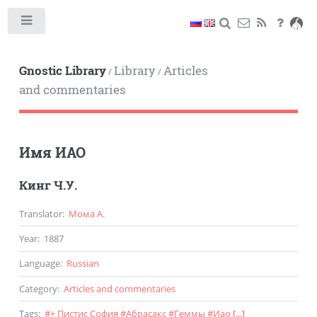
Toggle
Gnostic Library
Library
Articles
/
/
and commentaries
Имя ИАО
Кинг Ч.У.
Translator
:
Мома А.
Year
:
1887
Language
:
Russian
Category
:
Articles and commentaries
Tags
:
#
+ Пистис София
#
Абрасакс
#
Геммы
#
Иао
[...]