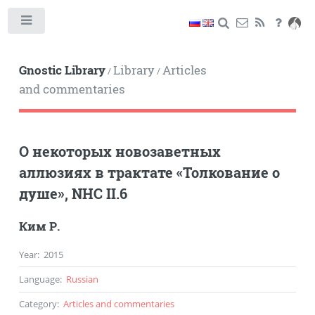
Toggle
Gnostic Library
Library
Articles
/
/
and commentaries
О некоторых новозаветных
аллюзиях в трактате «Толкование о
душе», NHC II.6
Ким Р.
Year
:
2015
Language
:
Russian
Category
:
Articles and commentaries