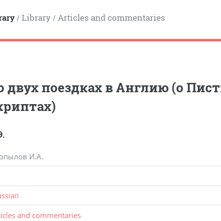
rary
Library
Articles and commentaries
/
/
о двух поездках в Англию (о Пис
криптах)
.
Копылов И.А.
ussian
ticles and commentaries