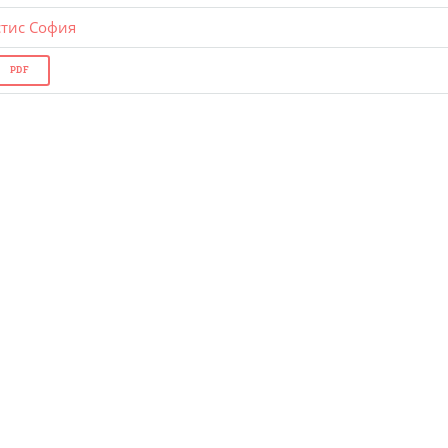
стис София
PDF