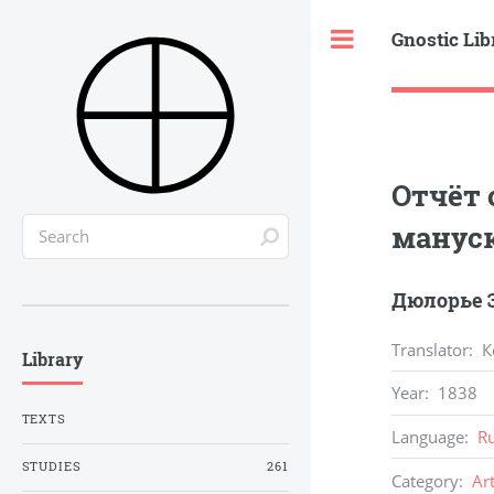
Gnostic Lib
Toggle
Отчёт 
манус
Дюлорье Э
Translator
: 
Library
Year
:
1838
TEXTS
Language
:
R
STUDIES
261
Category
:
Ar