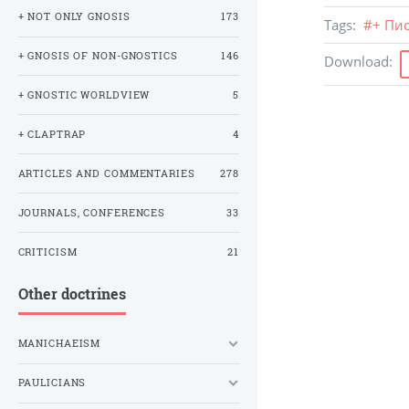
+ NOT ONLY GNOSIS
173
Tags
:
#
+ Пи
+ GNOSIS OF NON-GNOSTICS
146
Download
:
+ GNOSTIC WORLDVIEW
5
+ CLAPTRAP
4
ARTICLES AND COMMENTARIES
278
JOURNALS, CONFERENCES
33
CRITICISM
21
Other doctrines
MANICHAEISM
PAULICIANS