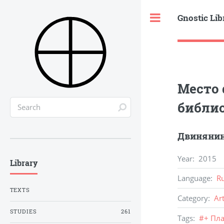
Gnostic Lib
Toggle
Место 
библи
Двинянин
Year
:
2015
Library
Language
:
R
TEXTS
Category
:
Ar
STUDIES
261
Tags
:
#
+ Пла