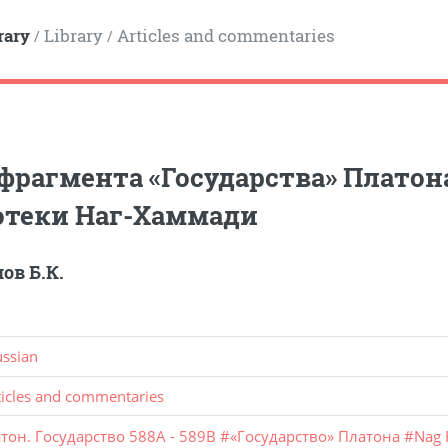
rary
Library
Articles and commentaries
/
/
фрагмента «Государства» Платона
отеки Наг-Хаммади
ов Б.К.
ussian
ticles and commentaries
тон. Государство 588A - 589B
#
«Государство» Платона
#
Nag 