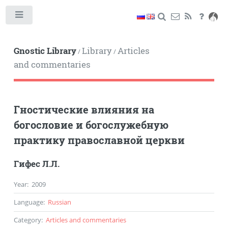
Toggle
Gnostic Library
Library
Articles
/
/
and commentaries
Гностические влияния на
богословие и богослужебную
практику православной церкви
Гифес Л.Л.
Year
:
2009
Language
:
Russian
Category
:
Articles and commentaries