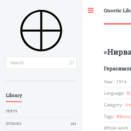
Gnostic Lib
Toggle
«Нирва
Герасимов
Year
:
1914
Language
:
R
Library
Category
:
Ar
TEXTS
Tags
:
#
Восх
STUDIES
261
Whole work