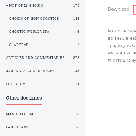
+ NOT ONLY GNOSIS
173
Download
:
+ GNOSIS OF NON-GNOSTICS
146
Монография 
+ GNOSTIC WORLDVIEW
5
войны, в не
традиции. О
+ CLAPTRAP
4
«западные а
ARTICLES AND COMMENTARIES
278
гностицизму
JOURNALS, CONFERENCES
33
CRITICISM
21
Other doctrines
MANICHAEISM
PAULICIANS