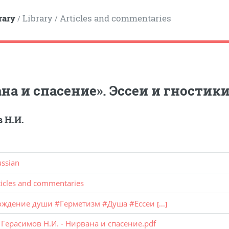
rary
Library
Articles and commentaries
/
/
на и спасение». Эссеи и гностик
 Н.И.
ussian
ticles and commentaries
ождение души
#
Герметизм
#
Душа
#
Ессеи
[...]
:
Герасимов Н.И. - Нирвана и спасение.pdf