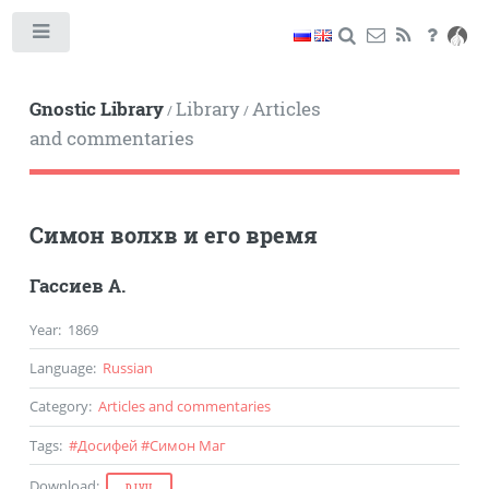
Toggle
Gnostic Library
Library
Articles
/
/
and commentaries
Симон волхв и его время
Гассиев А.
Year
:
1869
Language
:
Russian
Category
:
Articles and commentaries
Tags
:
#
Досифей
#
Симон Маг
Download
:
DJVU