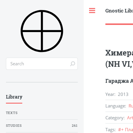
Gnostic Lib
Toggle
Химера
(NH VI
Гараджа А
Year
:
2013
Library
Language
:
R
TEXTS
Category
:
Ar
STUDIES
261
Tags
:
#
+ Пла