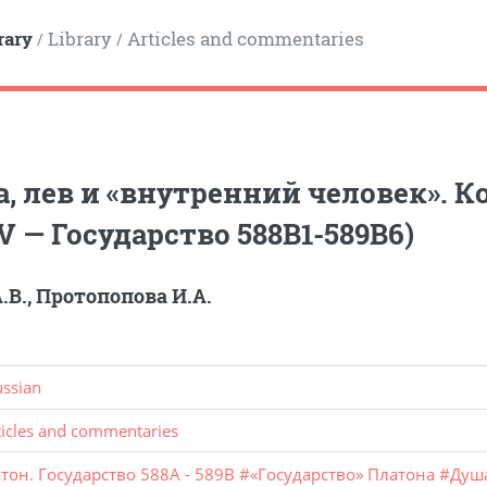
rary
Library
Articles and commentaries
/
/
, лев и «внутренний человек». 
,V — Государство 588B1-589B6)
.В.
,
Протопопова И.А.
ussian
ticles and commentaries
тон. Государство 588A - 589B
#
«Государство» Платона
#
Душ