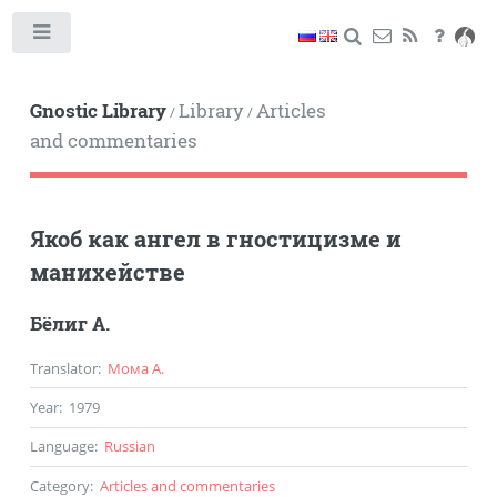
Toggle
Gnostic Library
Library
Articles
/
/
and commentaries
Якоб как ангел в гностицизме и
манихействе
Бёлиг А.
Translator
:
Мома А.
Year
:
1979
Language
:
Russian
Category
:
Articles and commentaries