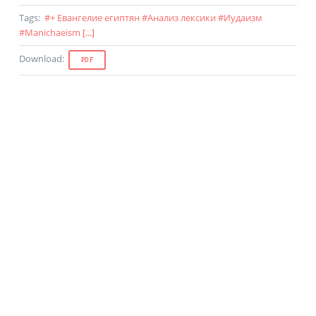
Tags
:
#
+ Евангелие египтян
#
Анализ лексики
#
Иудаизм
#
Manichaeism
[...]
Download
:
PDF