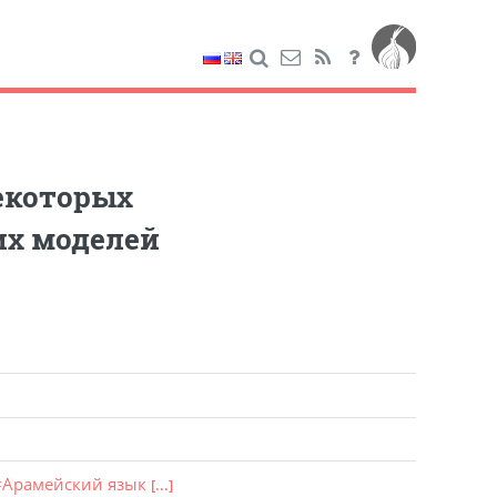
екоторых
их моделей
#
Арамейский язык
[...]