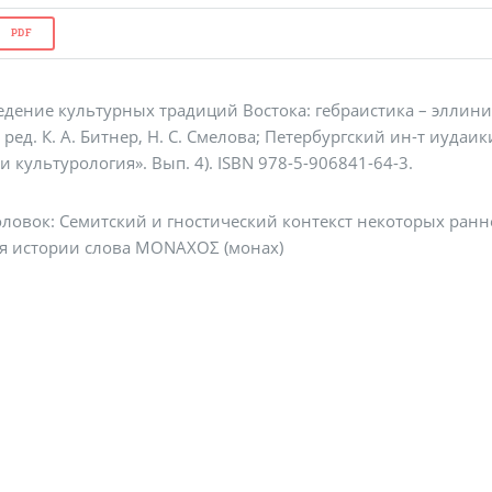
PDF
дение культурных традиций Востока: гебраистика – эллини
. ред. К. А. Битнер, Н. С. Смелова; Петербургский ин-т иудаик
 культурология». Вып. 4). ISBN 978-5-906841-64-3.
ловок: Семитский и гностический контекст некоторых ранн
я истории слова ΜΟΝΑΧΟΣ (монах)