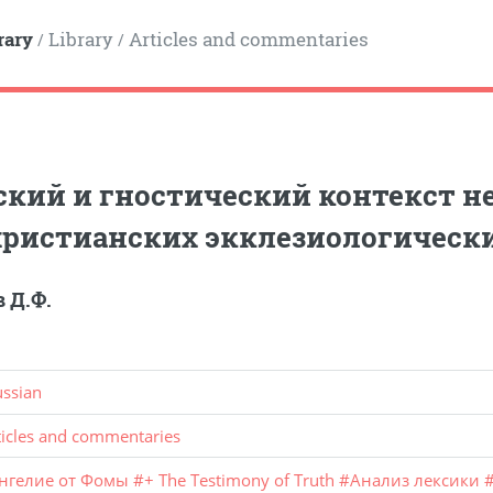
rary
Library
Articles and commentaries
/
/
кий и гностический контекст н
христианских экклезиологическ
 Д.Ф.
ussian
ticles and commentaries
ангелие от Фомы
#
+ The Testimony of Truth
#
Анализ лексики