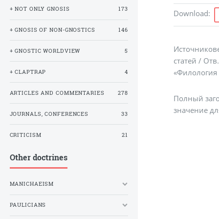
+ NOT ONLY GNOSIS
173
Download
:
+ GNOSIS OF NON-GNOSTICS
146
Источникове
+ GNOSTIC WORLDVIEW
5
статей / Отв
«Филология и
+ CLAPTRAP
4
ARTICLES AND COMMENTARIES
278
Полный заго
значение дл
JOURNALS, CONFERENCES
33
CRITICISM
21
Other doctrines
MANICHAEISM
PAULICIANS