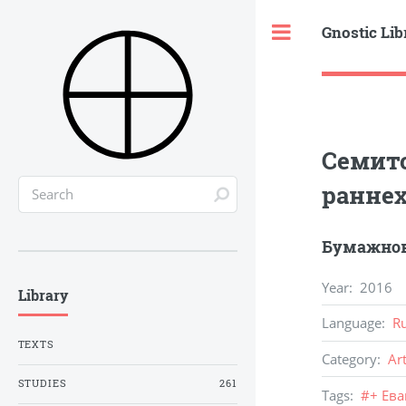
Gnostic Lib
Toggle
Семитс
ранне
Бумажнов
Year
:
2016
Library
Language
:
R
TEXTS
Category
:
Ar
STUDIES
261
Tags
:
#
+ Ев