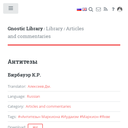
Toggle
Gnostic Library
Library
Articles
/
/
and commentaries
Антитезы
Бирбауэр К.Р.
Translator
:
Алексеев Дм.
Language
:
Russian
Category
:
Articles and commentaries
Tags
:
#
«Антитезы» Маркиона
#
Иудаизм
#
Маркион
#
Яхве
Download
:
PDF