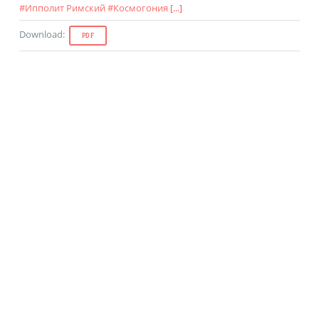
#
Ипполит Римский
#
Космогония
[...]
Download
:
PDF