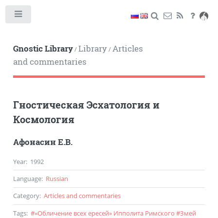
Toggle
Gnostic Library
Library
Articles
/
/
and commentaries
Гностическая Эсхатология и
Космология
Афонасин Е.В.
Year
:
1992
Language
:
Russian
Category
:
Articles and commentaries
Tags
:
#
«Обличение всех ересей» Ипполита Римского
#
Змей