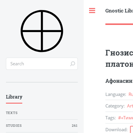
Gnostic Lib
Toggle
Гнозис
плато
Афонасин 
Language
:
R
Library
Category
:
Ar
TEXTS
Tags
:
#
«Тим
STUDIES
261
Download
: