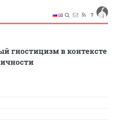
ный гностицизм в контексте
тичности