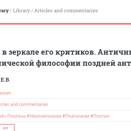
rary
Library
Articles and commentaries
/
/
 в зеркале его критиков. Антич
нической философии поздней ан
Е.В.
ussian
ticles and commentaries
ей» Платона
#
Неоплатонизм
#
Платонизм
#
Плотин
PDF