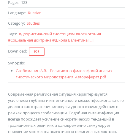
Pages
:
123
Language
:
Russian
Category
:
Studies
Tags
:
#
Дохристианский гностицизм
#
Космогония
#
Социальная доктрина
#
Школа Валентина
[...]
Download
:
PDF
Synopsis
:
Слобожанин А.В. - Религиозно-философский анализ
гностического мировоззрения. Автореферат.pdf
Современная религиозная ситуация характеризуется
усилением глубины и интенсивности межконфессионального
диалога как отражения межкультурного взаимодействия в
рамках процесса глобализации. Подобная интенсификация
всегда порождает усиление синкретических тенденций в
традиционных религиях и одновременно стимулирует
появление множества эклектичных религиозных доктрин.