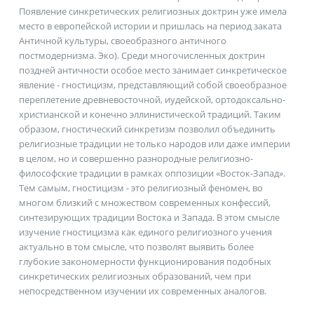
Появление синкретических религиозных доктрин уже имела
место в европейской истории и пришлась на период заката
Античной культуры, своеобразного античного
постмодернизма. Эко). Среди многочисленных доктрин
поздней античности особое место занимает синкретическое
явление - гностицизм, представляющий собой своеобразное
переплетение древневосточной, иудейской, ортодоксально-
христианской и конечно эллинистической традиций. Таким
образом, гностический синкретизм позволил объединить
религиозные традиции не только народов или даже империи
в целом, но и совершенно разнородные религиозно-
философские традиции в рамках оппозиции «Восток-Запад».
Тем самым, гностицизм - это религиозный феномен, во
многом близкий с множеством современных конфессий,
синтезирующих традиции Востока и Запада. В этом смысле
изучение гностицизма как единого религиозного учения
актуально в том смысле, что позволят выявить более
глубокие закономерности функционирования подобных
синкретических религиозных образований, чем при
непосредственном изучении их современных аналогов.