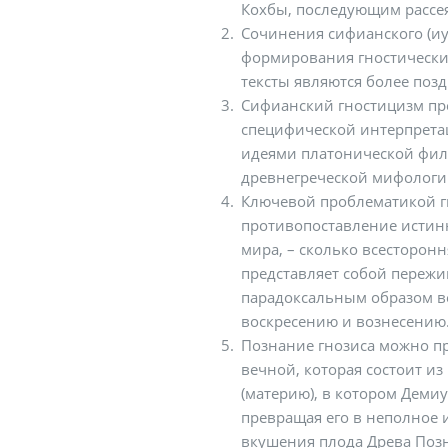
Кохбы, последующим рассе
Сочинения сифианского (иу
формирования гностических
тексты являются более поз
Сифианский гностицизм пр
специфической интерпрета
идеями платонической фил
древнегреческой мифологи
Ключевой проблематикой г
противопоставление истинн
мира, – сколько всесторон
представляет собой пережи
парадоксальным образом в
воскресению и вознесению
Познание гнозиса можно п
вечной, которая состоит из
(материю), в котором Деми
превращая его в неполное 
вкушения плода Древа Позн