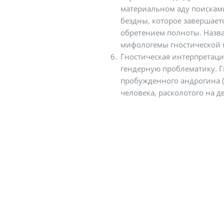
материальном аду поисками
бездны, которое завершает
обретением полноты. Назв
мифологемы гностической 
Гностическая интерпретаци
гендерную проблематику. Г
пробужденного андрогина (
человека, расколотого на д