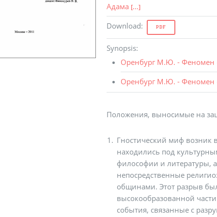
Адама
[...]
Download
:
PDF
Synopsis
:
Оренбург М.Ю. - Феномен 
Оренбург М.Ю. - Феномен 
Положения, выносимые на за
Гностический миф возник 
находились под культурны
философии и литературы, а
непосредственные религио
общинами. Этот разрыв был
высокообразованной части
события, связанные с разр