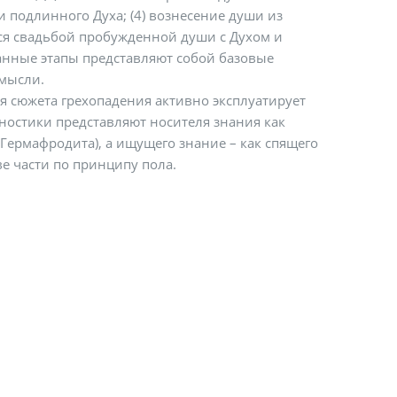
 подлинного Духа; (4) вознесение души из
ся свадьбой пробужденной души с Духом и
анные этапы представляют собой базовые
мысли.
я сюжета грехопадения активно эксплуатирует
ностики представляют носителя знания как
Гермафродита), а ищущего знание – как спящего
ве части по принципу пола.