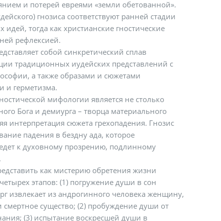
янием и потерей евреями «земли обетованной».
дейского) гнозиса соответствуют ранней стадии
 идей, тогда как христианские гностические
дней рефлексией.
едставляет собой синкретический сплав
ции традиционных иудейских представлений с
ософии, а также образами и сюжетами
и и герметизма.
ностической мифологии является не столько
ого Бога и демиурга – творца материального
няя интерпретация сюжета грехопадения. Гнозис
вание падения в бездну ада, которое
едет к духовному прозрению, подлинному
.
редставить как мистерию обретения жизни
 четырех этапов: (1) погружение души в сон
ург извлекает из андрогинного человека женщину,
и смертное существо; (2) пробуждение души от
ания; (3) испытание воскресшей души в