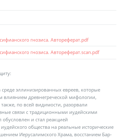
сифианского гнозиса. Автореферат.pdf
сифианского гнозиса. Автореферат.scan.pdf
щиту:
в среде эллинизированных евреев, которые
м влиянием древнегреческой мифологии,
 также, по всей видимости, разорвали
зные связи с традиционными иудейскими
 обусловлен и стал реакцией
 иудейского общества на реальные исторические
ушением Иерусалимского Храма, восстанием Бар-