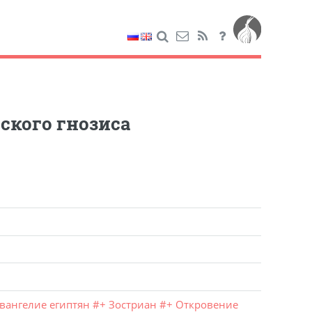
ского гнозиса
Евангелие египтян
#
+ Зостриан
#
+ Откровение