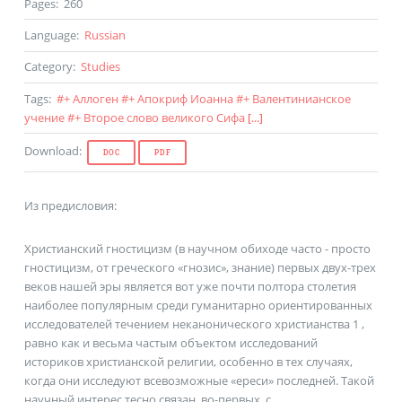
Pages
:
260
Language
:
Russian
Category
:
Studies
Tags
:
#
+ Аллоген
#
+ Апокриф Иоанна
#
+ Валентинианское
учение
#
+ Второе слово великого Сифа
[...]
Download
:
DOC
PDF
Из предисловия:
Христианский гностицизм (в научном обиходе часто - просто
гностицизм, от греческого «гнозис», знание) первых двух-трех
веков нашей эры является вот уже почти полтора столетия
наиболее популярным среди гуманитарно ориентированных
исследователей течением неканонического христианства 1 ,
равно как и весьма частым объектом исследований
историков христианской религии, особенно в тех случаях,
когда они исследуют всевозможные «ереси» последней. Такой
научный интерес тесно связан, во-первых, с