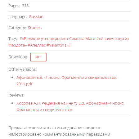
Pages
:
318
Language
:
Russian
Category
:
Studies
Tags
:
#
«Великое утверждение» Симона Мага
#
«Извлечения из
Феодота»
#
Апеллес
#
Valentin
[...]
Download
:
PDF
Other versions
:
Афонасин Е.В. - Гносис. Фрагменты и свидетельства.
2011.pdf
Reviews
:
Хосроев А.Л. Рецензия на книгу Е.В. Афонасина «Гносис.
Фрагменты и свидетельства»
Предлагаемое читателю исследование широко
иллюстрировано комментированными переводами