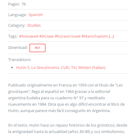
Pages
:
76
Language
:
Spanish
Category
:
Studies
Tags
:
#
Алхимия
#
Ислам
#
Космогония
#
Manichaeism
[...]
Download
:
PDF
Translations
:
Hutin S. Lo Gnosticismo. Culti, Tiri, Misteri (
Italian
)
Publicado originalmente en Francia en 1959 con el título de “Les
gnostiques”, llega al español en 1964 gracias a la editorial
argentina Eudeba para su cuaderno N° 97 y reeditado
nuevamente en 1984. Diria que es algo difícil encontrar el libro de
Hutin, aunque parece más fácil conseguirlo en Argentina.
En el texto, Hutin hace un repaso histórico de los gnósticos, desde
la antigüedad hasta la actualidad (años 30-40) y sus simbolismos,