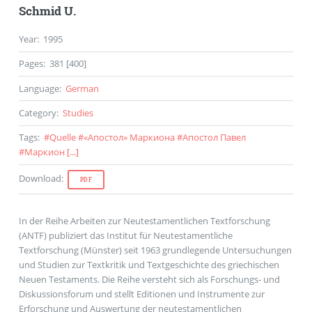
Schmid U.
Year
:
1995
Pages
:
381 [400]
Language
:
German
Category
:
Studies
Tags
:
#
Quelle
#
«Апостол» Маркиона
#
Апостол Павел
#
Маркион
[...]
Download
:
PDF
In der Reihe Arbeiten zur Neutestamentlichen Textforschung
(ANTF) publiziert das Institut für Neutestamentliche
Textforschung (Münster) seit 1963 grundlegende Untersuchungen
und Studien zur Textkritik und Textgeschichte des griechischen
Neuen Testaments. Die Reihe versteht sich als Forschungs- und
Diskussionsforum und stellt Editionen und Instrumente zur
Erforschung und Auswertung der neutestamentlichen