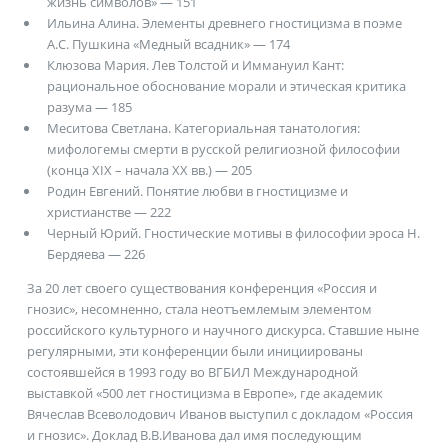
жизнь символов» — 151
Ильина Алина. Элементы древнего гностицизма в поэме
А.С. Пушкина «Медный всадник» — 174
Клюзова Мария. Лев Толстой и Иммануил Кант:
рациональное обоснование морали и этическая критика
разума — 185
Меситова Светлана. Категориальная танатология:
мифологемы смерти в русской религиозной философии
(конца XIX – начала XX вв.) — 205
Родин Евгений. Понятие любви в гностицизме и
христианстве — 222
Черный Юрий. Гностические мотивы в философии эроса Н.
Бердяева — 226
За 20 лет своего существования конференция «Россия и
гнозис», несомненно, стала неотъемлемым элементом
российского культурного и научного дискурса. Ставшие ныне
регулярными, эти конференции были инициированы
состоявшейся в 1993 году во ВГБИЛ Международной
выставкой «500 лет гностицизма в Европе», где академик
Вячеслав Всеволодович Иванов выступил с докладом «Россия
и гнозис». Доклад В.В.Иванова дал имя последующим