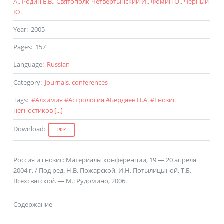
А.
,
Родин Е.В.
,
Святополк-Четвертынский И.
,
Фомин О.
,
Черный
Ю.
Year
:
2005
Pages
:
157
Language
:
Russian
Category
:
Journals, conferences
Tags
:
#
Алхимия
#
Астрология
#
Бердяев Н.А.
#
Гнозис
негностиков
[...]
Download
:
PDF
Россия и гнозис: Материалы конференции, 19 — 20 апреля
2004 г. / Под ред. Н.В. Пожарской, И.Н. Потылицыной, Т.Б.
Всехсвятской. — М.: Рудомино, 2006.
Содержание