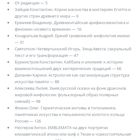
От редакции — 5
Зайцев Константин. Корни масонства в мистериях Египта и
других стран древнего мира — 6
Еремеев Владимир. Древнекитайская арифмосемиотика и
феномен «осевого времени» — 16
Кондратьев Андрей. Ермий тривеликий: мифология имени
— 31
Святополк-Четвертынский Игорь. Зенд-Авеста: сакральный
текст и его трансформация — 47
Бурмистров Константин. Каббала и алхимия: к истории
взаимоотношений двух эзотерических традиций — 66
Диланян Каринэ. Астрология как организующая структура
искусства памяти — 88
Алексеева Лилия. Змея русской сказки на фоне драконов
мировой мифологии: фольклорный образ полярных
сияний) — 98
Фомин Олег. Герметические мотивы в топонимике,
памятниках искусства и письменности золотого кольца
России — 126
Нестеров Антон. EMBLEMATA на двух портретах
елизаветинской эпохи или миф о Тесее и «самостоятельная