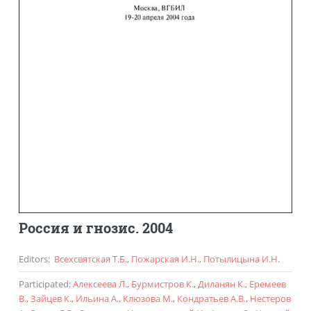
Россия и гнозис. 2004
Editors
:
Всехсвятская Т.Б.
,
Пожарская И.Н.
,
Потылицына И.Н.
Participated
:
Алексеева Л.
,
Бурмистров К.
,
Диланян К.
,
Еремеев
В.
,
Зайцев К.
,
Ильина А.
,
Клюзова М.
,
Кондратьев А.В.
,
Нестеров