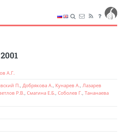
 2001
ов А.Г.
вский П.
,
Добрякова А.
,
Кунарев А.
,
Лазарев
ветлов Р.В.
,
Смагина Е.Б.
,
Соболев Г.
,
Тананаева