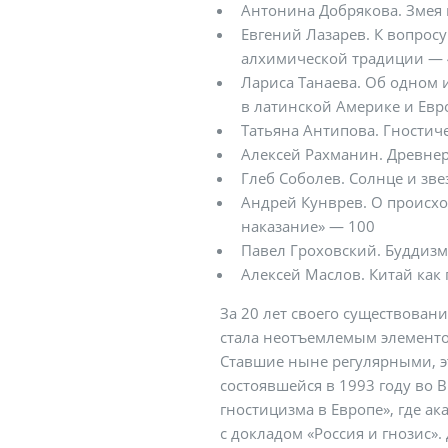
Антонина Добрякова. Змея 
Евгений Лазарев. К вопрос
алхимической традиции —
Лариса Танаева. Об одном
в латинской Америке и Евр
Татьяна Антипова. Гностич
Алексей Рахманин. Древнер
Глеб Соболев. Солнце и зве
Андрей Кунврев. О происх
наказание» — 100
Павел Гроховский. Буддизм
Алексей Маслов. Китай как
За 20 лет своего существован
стала неотъемлемым элементом
Ставшие ныне регулярными, 
состоявшейся в 1993 году во
гностицизма в Европе», где а
с докладом «Россия и гнозис»