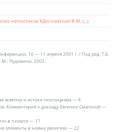
озис негностиков
#
Достоевский Ф.М.
[...]
нференции, 10 — 11 апреля 2001 г. / Под ред. Т.Б.
— М.: Рудомино, 2002.
я экзегеза и истоки гностицизма — 4
ов. Комментарий к докладу Евгении Смагиной —
го» в гнозисе — 17
ие элементы в новых религиях — 22