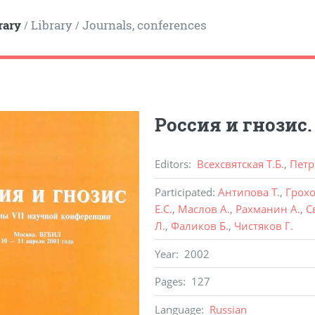
rary
Library
Journals, conferences
/
/
Россия и гнозис.
Editors
:
Всехсвятская Т.Б.
,
Петр
Participated
:
Антипова Т.
,
Грохо
Е.С.
,
Маслов А.
,
Рахманин А.
,
С
Л.
,
Фаликов Б.
,
Чистяков Г.
Year
:
2002
Pages
:
127
Language
:
Russian