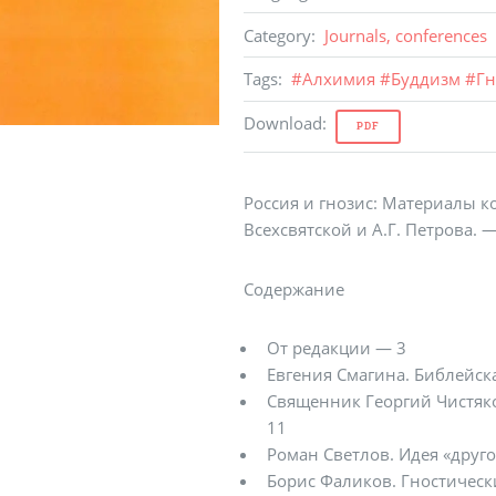
Category
:
Journals, conferences
Tags
:
#
Алхимия
#
Буддизм
#
Гн
Download
:
PDF
Россия и гнозис: Материалы ко
Всехсвятской и А.Г. Петрова. 
Содержание
От редакции — 3
Евгения Смагина. Библейска
Священник Георгий Чистяк
11
Роман Светлов. Идея «друго
Борис Фаликов. Гностическ