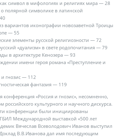
как символ в мифологиях и религиях мира — 28
у о полярной символике в латинской
 40
 из вариантов иконографии новозаветной Троицы
опе — 55
еские элементы русской религиозности — 72
усский «дуализм» в свете родопочитания — 79
зды в архитектуре Кенозера — 93
ождении имени героя романа «Преступление и
 и гнозис — 112
 гностическая фантазия — 119
ия конференция «Россия и гнозис», несомненно,
 российского культурного и научного дискурса.
эти конференции были инициированы
 ВГБИЛ Международной выставкой «500 лет
кадемик Вячеслав Всеволодович Иванов выступил
. Доклад В.В.Иванова дал имя последующим