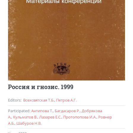
Россия и гнозис. 1999
Editors
:
Всехсвятская Т.Б.
,
Петров А.Г.
Participated
:
Антипова Т.
,
Багдасаров Р.
,
Добрякова
А.
,
Кульматов В.
,
Лазарев Е.С.
,
Протопопова И.А.
,
Ровнер
А.Б.
,
Шабуров Н.В.