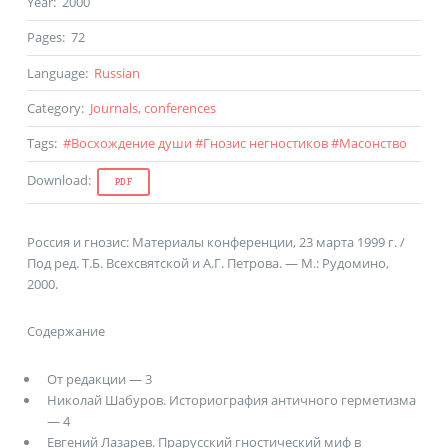
Year
:
2000
Pages
:
72
Language
:
Russian
Category
:
Journals, conferences
Tags
:
#
Восхождение души
#
Гнозис негностиков
#
Масонство
Download
:
PDF
Россия и гнозис: Материалы конференции, 23 марта 1999 г. /
Под ред. Т.Б. Всехсвятской и А.Г. Петрова. — М.: Рудомино,
2000.
Содержание
От редакции — 3
Николай Шабуров. Историография античного герметизма
— 4
Евгений Лазарев. Прарусский гностический миф в