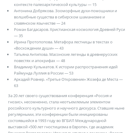
контексте палеоарктической культуры — 15
Антонина Добрякова. Зооморфные духи-помощники и
волшебные существа в сибирском шаманизме и
славянском язычестве — 24
Роман Багдасаров. Христианская космология Древней Руси
— 35
Ирина Протопопова. Метафора лестницы в текстах о
«Восхождении души» — 43
Татьяна Антипова. Масонские легенды в древнерусских
повестях и апокрифах — 48
Владимир Кульматов. К истории распространения идей
Раймунда Луллия в России — 53
Аркадий Ровнер. «Третье Откровение» Жозефа де Места —
63
За 20 лет своего существования конференция «Россия и
гнозис», несомненно, стала неотъемлемым элементом
российского культурного и научного дискурса. Ставшие ныне
регулярными, эти конференции были инициированы
состоявшейся в 1993 году во ВГБИЛ Международной
выставкой «500 лет гностицизма в Европе», где академик