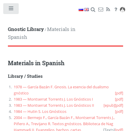
Toggle
Gnostic Library
Materials in
/
Spanish
Materials in Spanish
Library
/
Studies
1978 — García Bazán F. Gnosis. La esencia del dualismo
gnóstico
[pdf]
1983 — Montserrat Torrents J. Los Gnósticos I
[pdf]
1983 — Montserrat Torrents J. Los Gnósticos II
[epub]
[pdf]
1984 — Hutin S. Los Gnósticos
[pdf]
2004 — Bermejo F., García Bazán F., Montserrat Torrents J.,
Piñero A., Trevijano R. Textos gnósticos. Biblioteca de Nag
Hammadi II. Evangelios, hechos, cartas
[
Texts
]
[pdf]