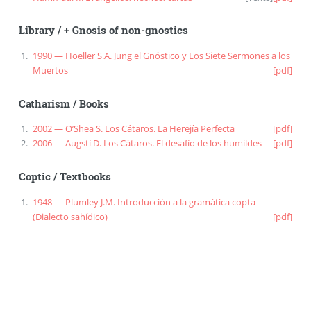
Library
/
+ Gnosis of non-gnostics
1990 — Hoeller S.A. Jung el Gnóstico y Los Siete Sermones a los
Muertos
[pdf]
Catharism
/
Books
2002 — O’Shea S. Los Cátaros. La Herejía Perfecta
[pdf]
2006 — Augstí D. Los Cátaros. El desafío de los humildes
[pdf]
Coptic
/
Textbooks
1948 — Plumley J.M. Introducción a la gramática copta
(Dialecto sahídico)
[pdf]