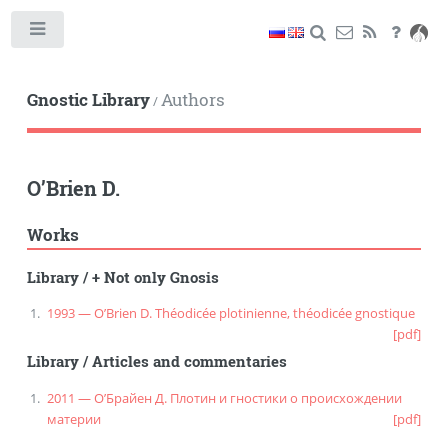
Toggle
Gnostic Library
Authors
/
O’Brien D.
Works
Library
/
+ Not only Gnosis
1993 — O’Brien D. Théodicée plotinienne, théodicée gnostique
[pdf]
Library
/
Articles and commentaries
2011 — О’Брайен Д. Плотин и гностики о происхождении
материи
[pdf]