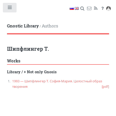
Toggle
Gnostic Library
Authors
/
Шипфлингер Т.
Works
Library
/
+ Not only Gnosis
1993 — Шипфлингер Т. София-Мария. Целостный образ
творения
[pdf]