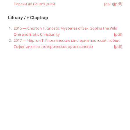
Персии до наших дней
[djvu]
[pdf]
Library
/
+ Claptrap
2015 — Churton T. Gnostic Mysteries of Sex. Sophia the Wild
One and Erotic Christianity
[pdf]
2017 — Чёртон Т. Гностические мистерии плотской любви.
София дикая и эзотерическое христианство
[pdf]