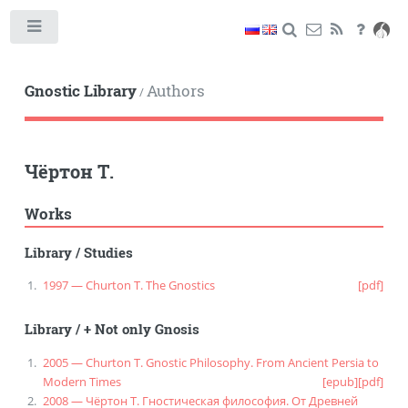
Toggle
Gnostic Library
Authors
/
Чёртон Т.
Works
Library
/
Studies
1997 — Churton T. The Gnostics
[pdf]
Library
/
+ Not only Gnosis
2005 — Churton T. Gnostic Philosophy. From Ancient Persia to
Modern Times
[epub]
[pdf]
2008 — Чёртон Т. Гностическая философия. От Древней