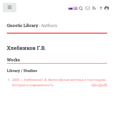
Toggle
Gnostic Library
Authors
/
Хлебников Г.В.
Works
Library
/
Studies
2009 — Хлебников Г.В. Философская мистика и гностицизм.
История и современность
[djvu]
[pdf]