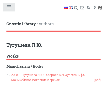
Toggle
Gnostic Library
Authors
/
Тугушева Л.Ю.
Works
Manichaeism
/
Books
2008 — Тугушева Л.Ю., Хосроев А.Л. Хуастванифт.
Манихейское покаяние в грехах
[pdf]