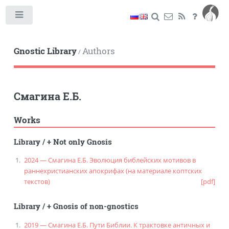
Toggle
Gnostic Library
Authors
/
Смагина Е.Б.
Works
Library
/
+ Not only Gnosis
2024 — Смагина Е.Б. Эволюция библейских мотивов в
раннехристианских апокрифах (на материале коптских
текстов)
[pdf]
Library
/
+ Gnosis of non-gnostics
2019 — Смагина Е.Б. Пути Библии. К трактовке античных и