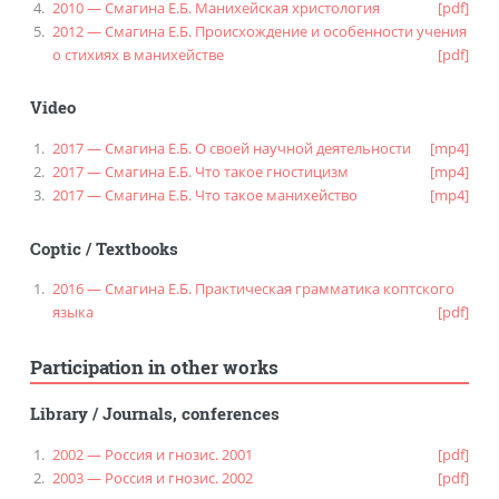
2010 — Смагина Е.Б. Манихейская христология
[pdf]
2012 — Смагина Е.Б. Происхождение и особенности учения
о стихиях в манихействе
[pdf]
Video
2017 — Смагина Е.Б. О своей научной деятельности
[mp4]
2017 — Смагина Е.Б. Что такое гностицизм
[mp4]
2017 — Смагина Е.Б. Что такое манихейство
[mp4]
Coptic
/
Textbooks
2016 — Смагина Е.Б. Практическая грамматика коптского
языка
[pdf]
Participation in other works
Library
/
Journals, conferences
2002 — Россия и гнозис. 2001
[pdf]
2003 — Россия и гнозис. 2002
[pdf]