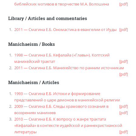
библейских мотивов в творчестве М.А. Волошина
[pdf]
Library
/
Articles and commentaries
2011 — Смагина Е.Б. Ономастика в евангелии от Иуды
[pdf]
Manichaeism
/
Books
1998 — Смагина Е.Б. Кефалайа («Главы»). Коптский
манихейский трактат
[pdf]
2011 — Смагина Е.Б. Манихейство по ранним источникам
[pdf]
Manichaeism
/
Articles
1993 — Смагина Е.Б. Истоки и формирование
представлений о царе демонов в манихейской религии
2009 — Смагина Е.Б. Следы храмового сознания в
[pdf]
воззрениях манихеев
[pdf]
2010 — Смагина Е.Б. К вопросу о жанре трактата
«Кефалайа» в контексте иудейской и раннехристианской
литературы
[pdf]