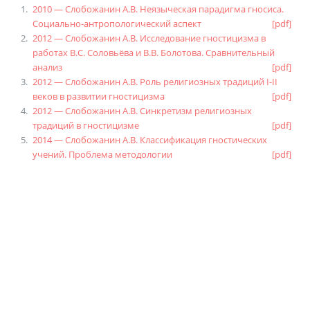
2010 — Слобожанин А.В. Неязыческая парадигма гносиса.
Социально-антропологический аспект
[pdf]
2012 — Слобожанин А.В. Исследование гностицизма в
работах В.С. Соловьёва и В.В. Болотова. Сравнительный
анализ
[pdf]
2012 — Слобожанин А.В. Роль религиозных традиций I-II
веков в развитии гностицизма
[pdf]
2012 — Слобожанин А.В. Синкретизм религиозных
традиций в гностицизме
[pdf]
2014 — Слобожанин А.В. Классификация гностических
учений. Проблема методологии
[pdf]