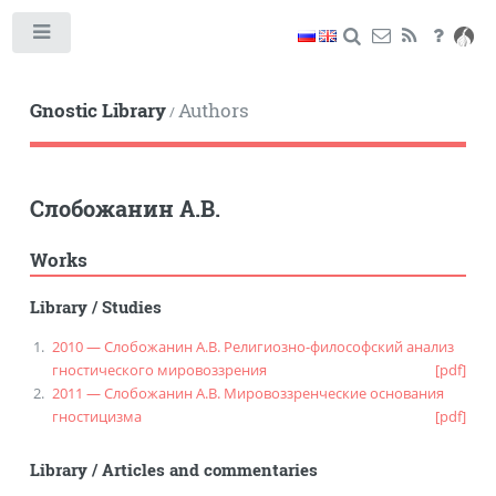
Toggle
Gnostic Library
Authors
/
Слобожанин А.В.
Works
Library
/
Studies
2010 — Слобожанин А.В. Религиозно-философский анализ
гностического мировоззрения
[pdf]
2011 — Слобожанин А.В. Мировоззренческие основания
гностицизма
[pdf]
Library
/
Articles and commentaries