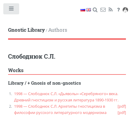
Toggle
Gnostic Library
Authors
/
Слободнюк С.Л.
Works
Library
/
+ Gnosis of non-gnostics
1998 — Слободнюк С.Л. «Дьяволы» «Серебряного» века.
Древний гностицизм и русская литература 1890-1930 гг.
1998 — Слободнюк С.Л. Архетипы гностицизма в
[pdf]
философии русского литературного модернизма
[pdf]