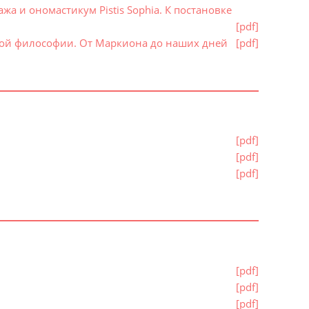
а и ономастикум Pistis Sophia. К постановке
[pdf]
ской философии. От Маркиона до наших дней
[pdf]
[pdf]
[pdf]
[pdf]
[pdf]
[pdf]
[pdf]