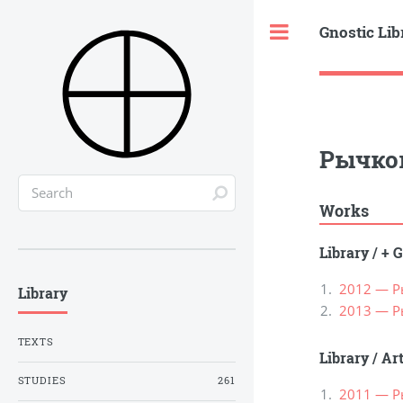
Gnostic Lib
Toggle
Рычков
Works
Library
/
+ G
2012 — Р
Library
2013 — Р
TEXTS
Library
/
Ar
STUDIES
261
2011 — Ры