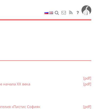
[pdf]
е начала XX века
[pdf]
нгелия «Пистис София»
[pdf]