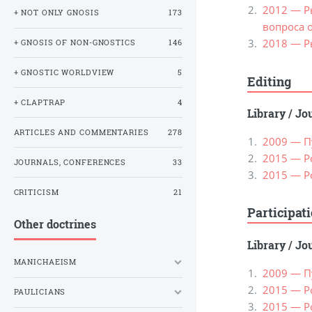
2012 — Р
+ NOT ONLY GNOSIS
173
вопроса 
2018 — Р
+ GNOSIS OF NON-GNOSTICS
146
+ GNOSTIC WORLDVIEW
5
Editing
+ CLAPTRAP
4
Library
/
Jou
ARTICLES AND COMMENTARIES
278
2009 — П
2015 — Ро
JOURNALS, CONFERENCES
33
2015 — Ро
CRITICISM
21
Participat
Other doctrines
Library
/
Jou
MANICHAEISM
2009 — П
2015 — Ро
PAULICIANS
2015 — Ро