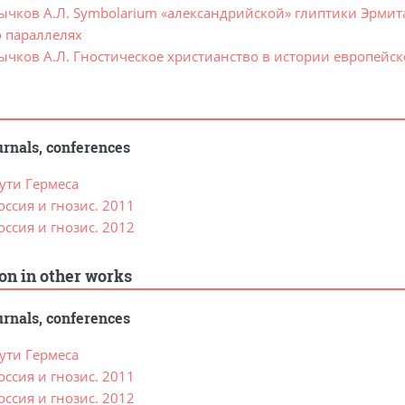
ычков А.Л. Symbolarium «александрийской» глиптики Эрмитаж
о параллелях
ычков А.Л. Гностическое христианство в истории европей
rnals, conferences
ути Гермеса
ссия и гнозис. 2011
ссия и гнозис. 2012
ion in other works
rnals, conferences
ути Гермеса
ссия и гнозис. 2011
ссия и гнозис. 2012