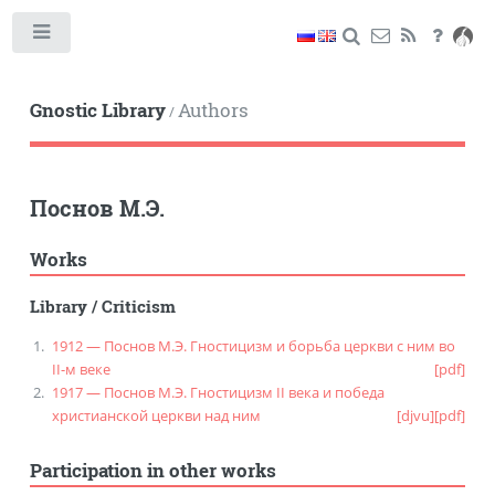
Toggle
Gnostic Library
Authors
/
Поснов М.Э.
Works
Library
/
Criticism
1912 — Поснов М.Э. Гностицизм и борьба церкви с ним во
II-м веке
[pdf]
1917 — Поснов М.Э. Гностицизм II века и победа
христианской церкви над ним
[djvu]
[pdf]
Participation in other works