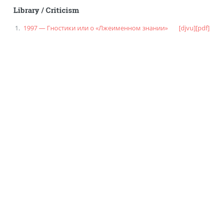
Library
/
Criticism
1997 — Гностики или о «Лжеименном знании»
[djvu]
[pdf]