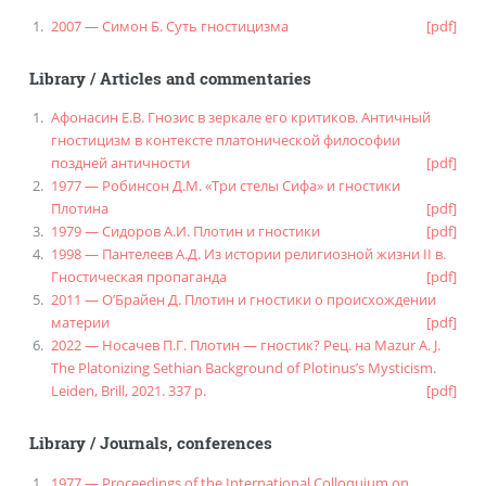
2007 — Симон Б. Суть гностицизма
[pdf]
Library
/
Articles and commentaries
Афонасин Е.В. Гнозис в зеркале его критиков. Античный
гностицизм в контексте платонической философии
поздней античности
[pdf]
1977 — Робинсон Д.М. «Три стелы Сифа» и гностики
Плотина
[pdf]
1979 — Сидоров А.И. Плотин и гностики
[pdf]
1998 — Пантелеев А.Д. Из истории религиозной жизни II в.
Гностическая пропаганда
[pdf]
2011 — О’Брайен Д. Плотин и гностики о происхождении
материи
[pdf]
2022 — Носачев П.Г. Плотин — гностик? Рец. на Mazur A. J.
The Platonizing Sethian Background of Plotinus’s Mysticism.
Leiden, Brill, 2021. 337 p.
[pdf]
Library
/
Journals, conferences
1977 — Proceedings of the International Colloquium on