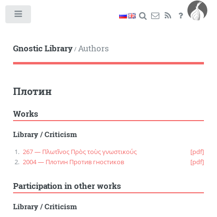
Toggle
Gnostic Library
Authors
/
Плотин
Works
Library
/
Criticism
267 — Πλωτῖνος Πρὸς τοὺς γνωστικούς
[pdf]
2004 — Плотин Против гностиков
[pdf]
Participation in other works
Library
/
Criticism