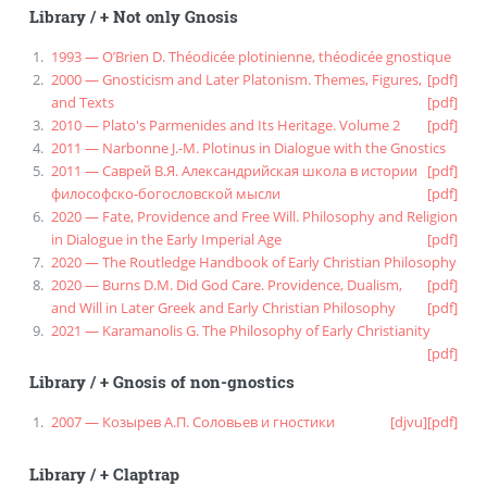
Library
/
+ Not only Gnosis
1993 — O’Brien D. Théodicée plotinienne, théodicée gnostique
2000 — Gnosticism and Later Platonism. Themes, Figures,
[pdf]
and Texts
[pdf]
2010 — Plato's Parmenides and Its Heritage. Volume 2
[pdf]
2011 — Narbonne J.-M. Plotinus in Dialogue with the Gnostics
2011 — Саврей В.Я. Александрийская школа в истории
[pdf]
философско-богословской мысли
[pdf]
2020 — Fate, Providence and Free Will. Philosophy and Religion
in Dialogue in the Early Imperial Age
[pdf]
2020 — The Routledge Handbook of Early Christian Philosophy
2020 — Burns D.M. Did God Care. Providence, Dualism,
[pdf]
and Will in Later Greek and Early Christian Philosophy
[pdf]
2021 — Karamanolis G. The Philosophy of Early Christianity
[pdf]
Library
/
+ Gnosis of non-gnostics
2007 — Козырев А.П. Соловьев и гностики
[djvu]
[pdf]
Library
/
+ Claptrap