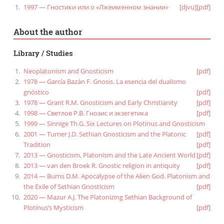
1997 — Гностики или о «Лжеименном знании»
[djvu]
[pdf]
About the author
Library
/
Studies
Neoplatonism and Gnosticism
[pdf]
1978 — García Bazán F. Gnosis. La esencia del dualismo
gnóstico
[pdf]
1978 — Grant R.M. Gnosticism and Early Christianity
[pdf]
1998 — Светлов Р.В. Гнозис и экзегетика
[pdf]
1999 — Sinnige Th.G. Six Lectures on Plotinus and Gnosticism
2001 — Turner J.D. Sethian Gnosticism and the Platonic
[pdf]
Tradition
[pdf]
2013 — Gnosticism, Platonism and the Late Ancient World
[pdf]
2013 — van den Broek R. Gnostic religion in antiquity
[pdf]
2014 — Burns D.M. Apocalypse of the Alien God. Platonism and
the Exile of Sethian Gnosticism
[pdf]
2020 — Mazur A.J. The Platonizing Sethian Background of
Plotinus’s Mysticism
[pdf]