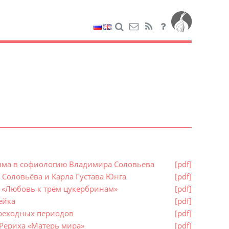
изма в софиологию Владимира Соловьева
[pdf]
 Соловьёва и Карла Густава Юнга
[pdf]
а «Любовь к трём цукербринам»
[pdf]
ейка
[pdf]
ереходных периодов
[pdf]
 Рериха «Матерь мира»
[pdf]