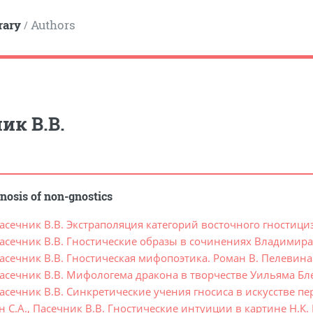
rary
Authors
/
ик В.В.
nosis of non-gnostics
асечник В.В. Экстраполяция категорий восточного гностиц
асечник В.В. Гностические образы в сочинениях Владимира
асечник В.В. Гностическая мифопоэтика. Роман В. Пелевин
асечник В.В. Мифологема дракона в творчестве Уильяма Бл
асечник В.В. Синкретические учения гносиса в искусстве п
 С.А., Пасечник В.В. Гностические интуиции в картине Н.К.