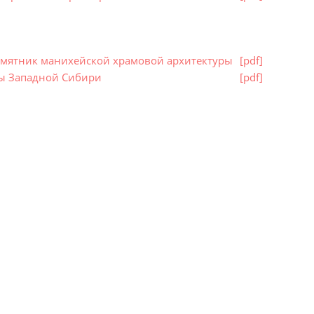
памятник манихейской храмовой архитектуры
[pdf]
ры Западной Сибири
[pdf]