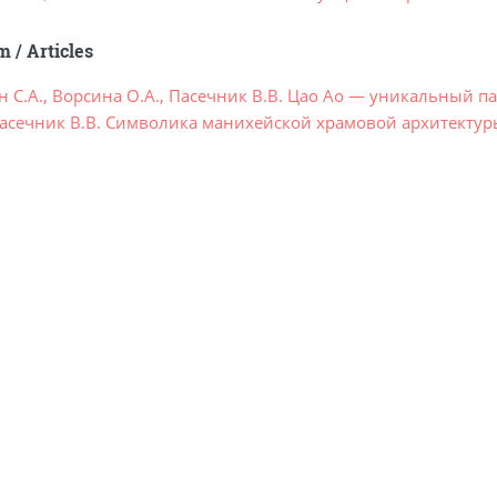
sm
/
Articles
н С.А., Ворсина О.А., Пасечник В.В. Цао Ао — уникальный 
асечник В.В. Символика манихейской храмовой архитекту