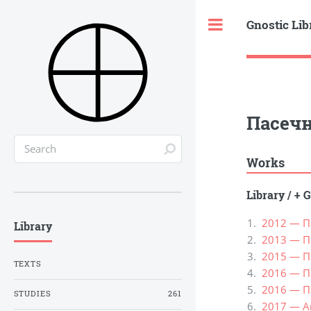
Gnostic Lib
Toggle
Пасечн
Works
Library
/
+ G
2012 — П
Library
2013 — П
2015 — П
TEXTS
2016 — П
2016 — П
STUDIES
261
2017 — Ан