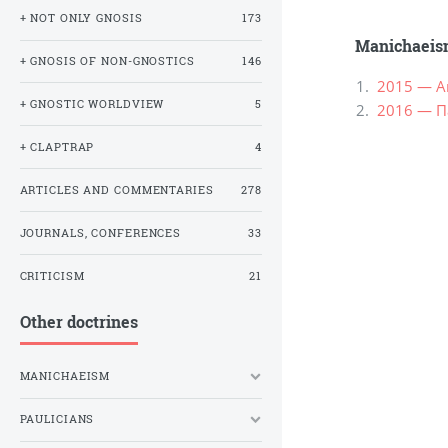
+ NOT ONLY GNOSIS
173
Manichaei
+ GNOSIS OF NON-GNOSTICS
146
2015 — А
+ GNOSTIC WORLDVIEW
5
2016 — П
+ CLAPTRAP
4
ARTICLES AND COMMENTARIES
278
JOURNALS, CONFERENCES
33
CRITICISM
21
Other doctrines
MANICHAEISM
PAULICIANS